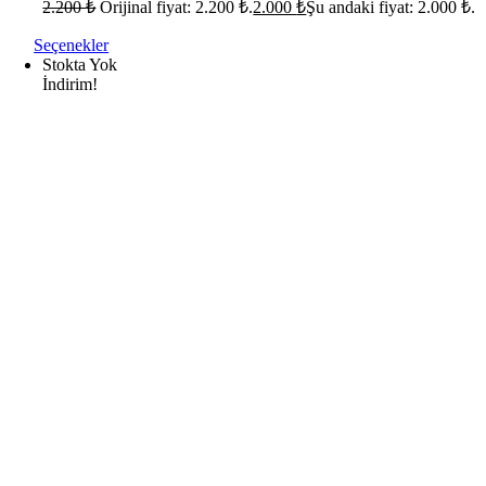
2.200
₺
Orijinal fiyat: 2.200 ₺.
2.000
₺
Şu andaki fiyat: 2.000 ₺.
Seçenekler
Stokta Yok
İndirim!