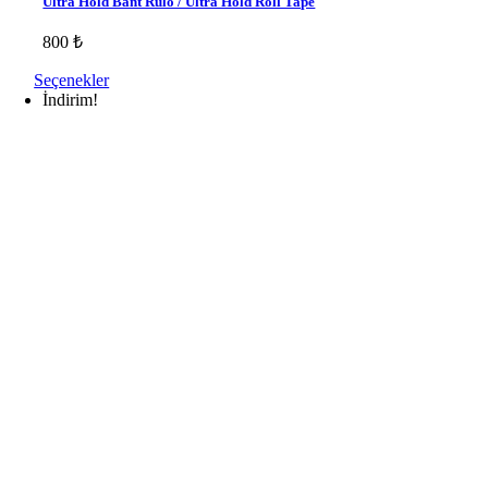
Ultra Hold Bant Rulo / Ultra Hold Roll Tape
800
₺
Seçenekler
İndirim!