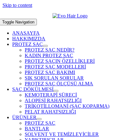
Skip to content
Toggle Navigation
ANASAYFA
HAKKIMIZDA
PROTEZ SAÇ
PROTEZ SAÇ NEDİR?
KADIN PROTEZ SAÇ
PROTEZ SAÇIN ÖZELLİKLERİ
PROTEZ SAÇ MODELLERİ
PROTEZ SAÇ BAKIMI
SIK SORULAN SORULAR
PROTEZ SAÇ ÖLÇÜSÜ ALMA
SAÇ DÖKÜLMESİ
KEMOTERAPİ SÜRECİ
ALOPESİ RAHATSIZLIĞI
TRİKOTİLLOMANİ (SAÇ KOPARMA)
PELAT RAHATSIZLIĞI
ÜRÜNLER
PROTEZ SAÇ
BANTLAR
SOLVENT VE TEMİZLEYİCİLER
YAPIŞTIRICILAR