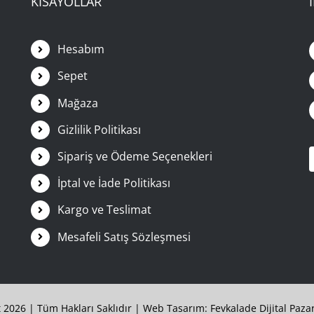
KISAYOLLAR
Hesabım
Sepet
Mağaza
Gizlilik Politikası
Sipariş ve Ödeme Seçenekleri
İptal ve İade Politikası
Kargo ve Teslimat
Mesafeli Satış Sözleşmesi
 2026 | Tüm Hakları Saklıdır |
Web Tasarım:
Fevkalade Dijital Paza