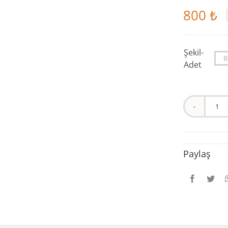
800
₺
Şekil-
Adet

Ul
Ho
Ba
Ru
Paylaş
/
Ul
Ho
Ro
Ta