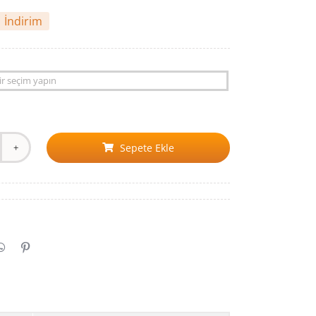
İndirim
Sepete Ekle
tra
ld
nt
lo
tra
ld
ll
pe