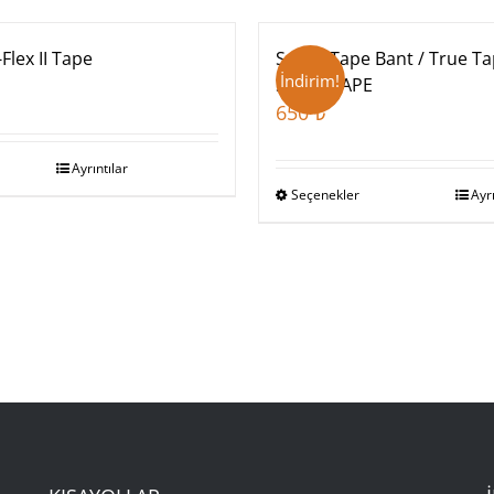
Stokta Yok
Flex II Tape
Super Tape Bant / True T
İndirim!
SUPERTAPE
650
₺
Ayrıntılar
Seçenekler
Ayrı