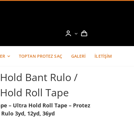
ER
TOPTAN PROTEZ SAÇ
GALERİ
İLETİŞİM
 Hold Bant Rulo /
 Hold Roll Tape
pe – Ultra Hold Roll Tape – Protez
 Rulo 3yd, 12yd, 36yd