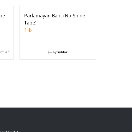
Stokta Yok
ape
Parlamayan Bant (No-Shine
Tape)
1
₺
ntılar
Ayrıntılar