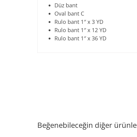
Düz bant
Oval bant C
Rulo bant 1″ x 3 YD
Rulo bant 1″ x 12 YD
Rulo bant 1″ x 36 YD
Beğenebileceğin diğer ürünle