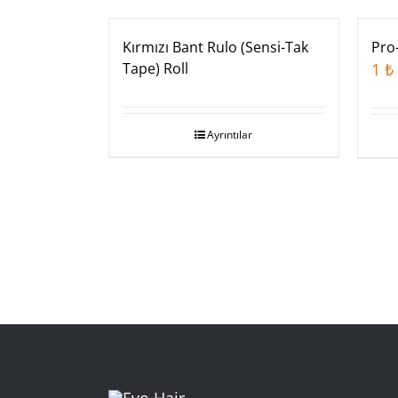
Stokta Yok
Kırmızı Bant Rulo (Sensi-Tak
Pro-
Tape) Roll
1
₺
Ayrıntılar