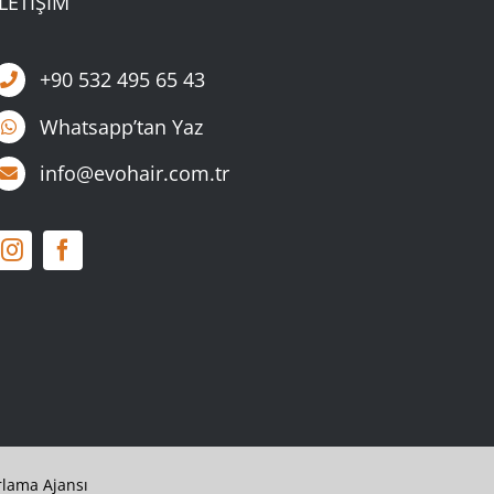
İLETİŞİM
+90 532 495 65 43
Whatsapp’tan Yaz
info@evohair.com.tr
rlama Ajansı