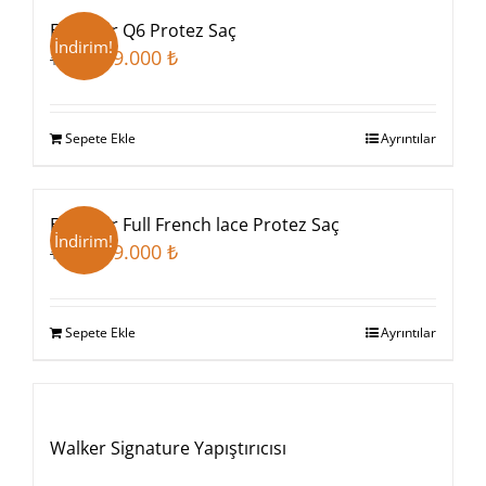
Evo Hair Q6 Protez Saç
İndirim!
Orijinal
Şu
9.000
₺
10.000
₺
fiyat:
andaki
10.000 ₺.
fiyat:
Sepete Ekle
Ayrıntılar
9.000 ₺.
Evo Hair Full French lace Protez Saç
İndirim!
Orijinal
Şu
9.000
₺
10.000
₺
fiyat:
andaki
10.000 ₺.
fiyat:
Sepete Ekle
Ayrıntılar
9.000 ₺.
Stokta Yok
Walker Signature Yapıştırıcısı