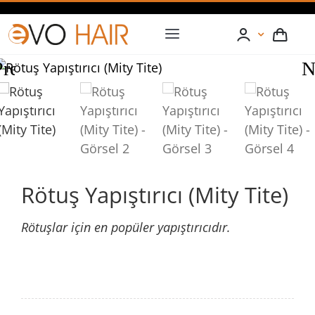
Skip
to
Toggle
content
Navigation
Previous
N
Stokta Yok
ANASAYFA
HAKKIMIZDA
PROTEZ SAÇ
Rötuş Yapıştırıcı (Mity Tite)
SAÇ DÖKÜLMESİ
Rötuşlar için en popüler yapıştırıcıdır.
ÜRÜNLER
TOPTAN PROTEZ SAÇ