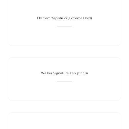
Ekstrem Yapıştırıcı (Extreme Hold)
Stokta Yok
Walker Signature Yapıştırıcısı
Stokta Yok