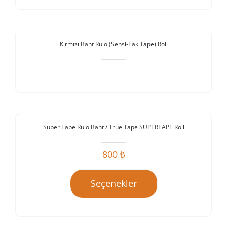
Stokta Yok
Kırmızı Bant Rulo (Sensi-Tak Tape) Roll
Super Tape Rulo Bant / True Tape SUPERTAPE Roll
İndirim!
800
₺
Seçenekler