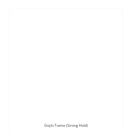
Stokta Yok
Güçlü Tutma (Strong Hold)