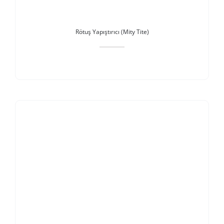
Rötuş Yapıştırıcı (Mity Tite)
Stokta Yok