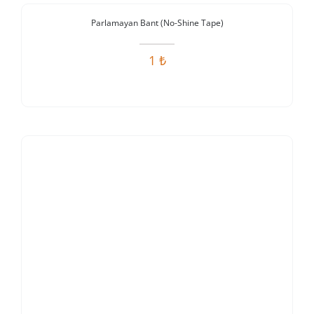
Stokta Yok
Parlamayan Bant (No-Shine Tape)
1
₺
Stokta Yok