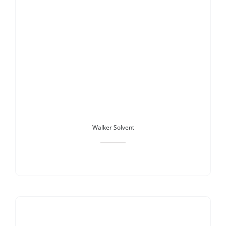
Walker Solvent
Stokta Yok