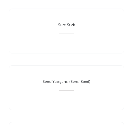
Stokta Yok
Sure-Stick
Stokta Yok
Sensi Yapıştırıcı (Sensi Bond)
Stokta Yok