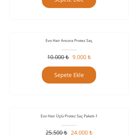
9.000 ₺.
Evo Hair Ancora Protez Saç
İndirim!
10.000
₺
9.000
₺
Orijinal
Şu
fiyat:
andaki
Sepete Ekle
10.000 ₺.
fiyat:
9.000 ₺.
Evo Hair Üçlü Protez Saç Paketi-1
İndirim!
25.500
₺
24.000
₺
Orijinal
Şu