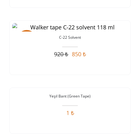
Stokta Yok
C-22 Solvent
İndirim!
920
₺
850
₺
Orijinal
Şu
fiyat:
andaki
920 ₺.
fiyat:
850 ₺.
Stokta Yok
Yeşil Bant (Green Tape)
İndirim!
1
₺