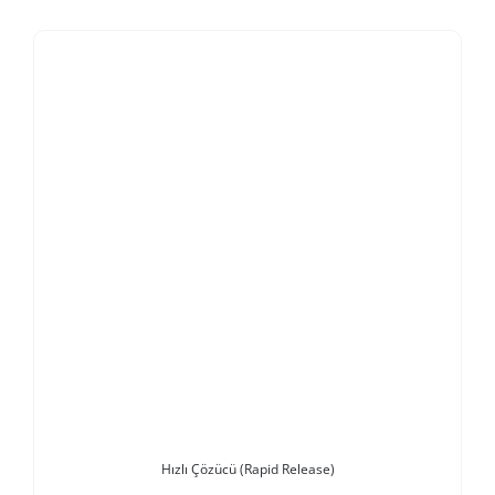
Stokta Yok
Hızlı Çözücü (Rapid Release)