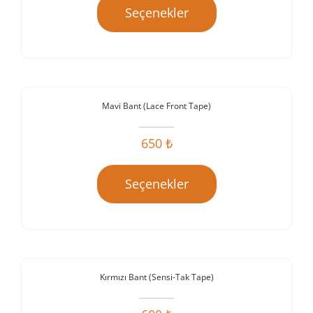
Seçenekler
TOPTAN PROTEZ SAÇ
GALERİ
Mavi Bant (Lace Front Tape)
İLETİŞİM
İndirim!
650
₺
Seçenekler
Kırmızı Bant (Sensi-Tak Tape)
İndirim!