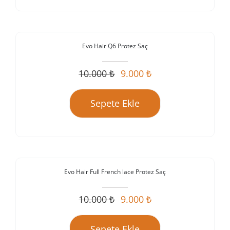
Evo Hair Q6 Protez Saç
İndirim!
10.000
₺
9.000
₺
Orijinal
Şu
fiyat:
andaki
Sepete Ekle
10.000 ₺.
fiyat:
9.000 ₺.
Evo Hair Full French lace Protez Saç
İndirim!
10.000
₺
9.000
₺
Orijinal
Şu
fiyat:
andaki
Sepete Ekle
10.000 ₺.
fiyat: