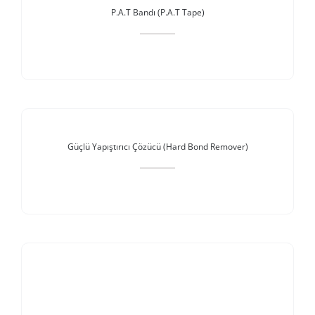
P.A.T Bandı (P.A.T Tape)
Stokta Yok
Güçlü Yapıştırıcı Çözücü (Hard Bond Remover)
Stokta Yok