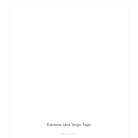
Stokta Yok
Extreme Lace Strips Tape