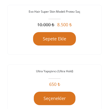
Evo Hair Super Skin Modeli Protez Saç
İndirim!
10.000
₺
8.500
₺
Orijinal
Şu
fiyat:
andaki
Sepete Ekle
10.000 ₺.
fiyat:
8.500 ₺.
Ultra Yapıştırıcı (Ultra Hold)
İndirim!
650
₺
Seçenekler