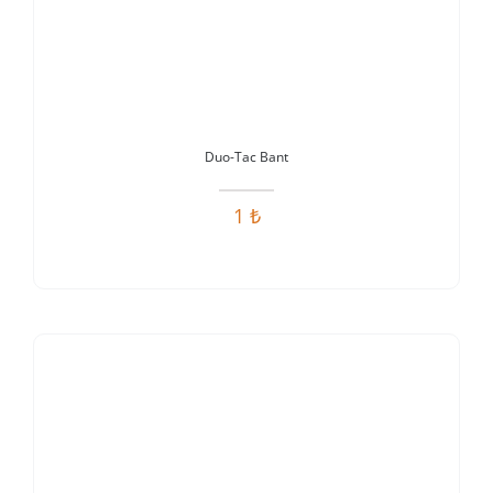
Duo-Tac Bant
1
₺
Stokta Yok