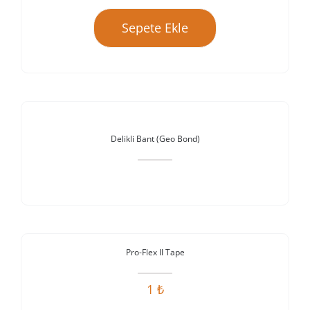
fiyat:
andaki
Sepete Ekle
25.500 ₺.
fiyat:
24.000 ₺.
Stokta Yok
Delikli Bant (Geo Bond)
Stokta Yok
Pro-Flex II Tape
1
₺