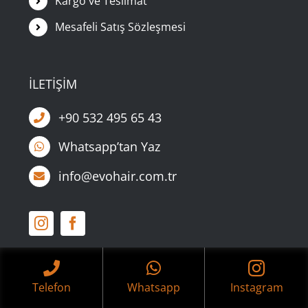
Kargo ve Teslimat
Mesafeli Satış Sözleşmesi
İLETİŞİM
+90 532 495 65 43
Whatsapp’tan Yaz
info@evohair.com.tr
Telefon
Whatsapp
Instagram
© Copyright 2026 | Tüm Hakları Saklıdır |
Web Tasarım:
Fevkalade Dijital Pazarlama Ajansı