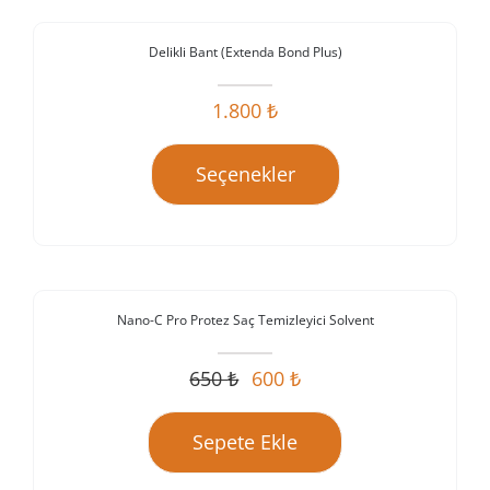
Delikli Bant (Extenda Bond Plus)
İndirim!
1.800
₺
Seçenekler
Nano-C Pro Protez Saç Temizleyici Solvent
İndirim!
650
₺
600
₺
Orijinal
Şu
fiyat:
andaki
Sepete Ekle
650 ₺.
fiyat:
600 ₺.