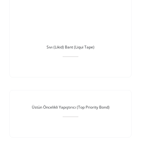
Sıvı (Likid) Bant (Liqui Tape)
Stokta Yok
Üstün Öncelikli Yapıştırıcı (Top Priority Bond)