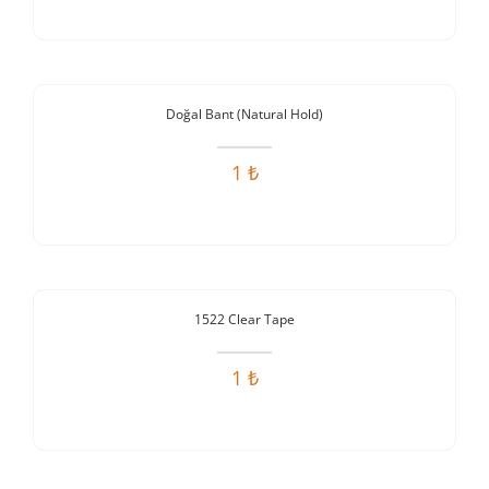
Stokta Yok
Doğal Bant (Natural Hold)
1
₺
Stokta Yok
1522 Clear Tape
1
₺