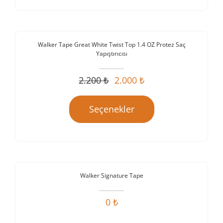
Walker Tape Great White Twist Top 1.4 OZ Protez Saç
Yapıştırıcısı
İndirim!
2.200
₺
2.000
₺
Orijinal
Şu
fiyat:
andaki
Seçenekler
2.200 ₺.
fiyat:
2.000 ₺.
Stokta Yok
Walker Signature Tape
İndirim!
0
₺